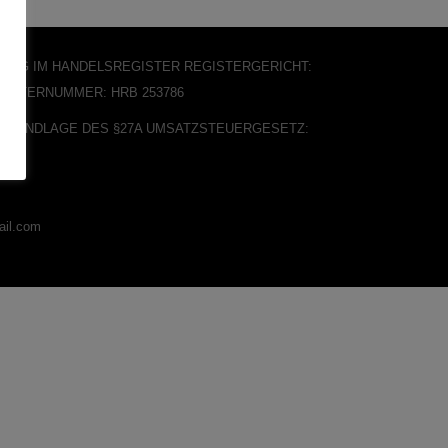
GUNG IM HANDELSREGISTER
REGISTERGERICHT:
GISTERNUMMER: HRB 253786
 GRUNDLAGE DES §27A UMSATZSTEUERGESETZ:
ail.com