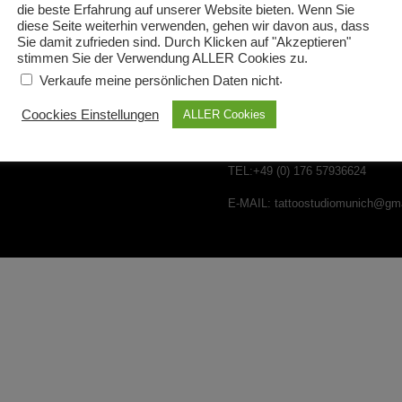
die beste Erfahrung auf unserer Website bieten. Wenn Sie
diese Seite weiterhin verwenden, gehen wir davon aus, dass
Sie damit zufrieden sind. Durch Klicken auf "Akzeptieren"
stimmen Sie der Verwendung ALLER Cookies zu.
REGISTEREINTRAG: EINTRA
.
Verkaufe meine persönlichen Daten nicht
AMTSGERICHT MÜNCHEN,
RE
Munich GmbH
Coockies Einstellungen
ALLER Cookies
UMSATZSTEUER-ID: AUF DER
DE327919900
TEL:+49 (0) 176 57936624
E-MAIL: tattoostudiomunich@gm